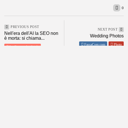
0
PREVIOUS POST
NEXT POST
Nell'era dell'AI la SEO non
Wedding Photos
è morta: si chiama...
FassaCom.com
Photo
Intelligenza Artificiale
SHOW COMMENTS (0)
ABOUT
POLICY
About me
Privacy
Contact Me
Condizioni d’Uso
Tutti i miei siti
Disclaimer
Informativa estesa sull’uso dei