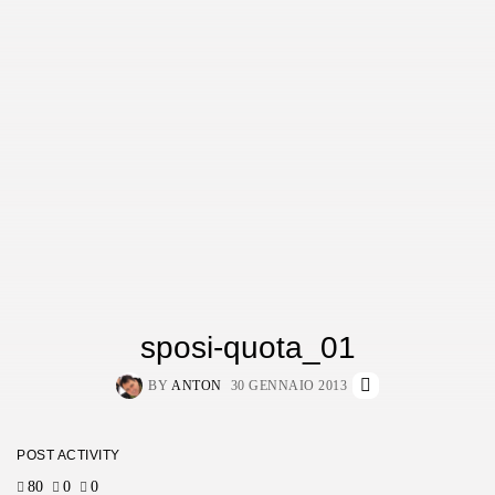
sposi-quota_01
BY
ANTON
30 GENNAIO 2013
POST ACTIVITY
80
0
0