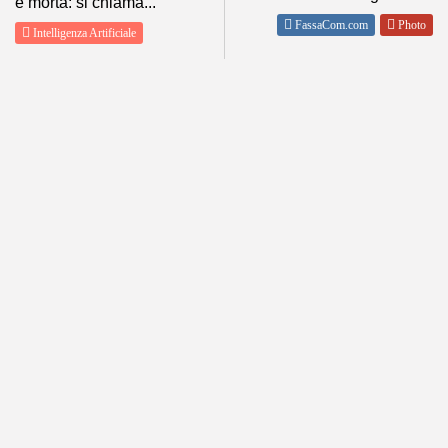
è morta: si chiama...
FassaCom.com
Photo
Intelligenza Artificiale
SHOW COMMENTS (0)
ABOUT
POLICY
About me
Privacy
Contact Me
Condizioni d’Uso
Tutti i miei siti
Disclaimer
Informativa estesa sull’uso dei
cookie
DOLOMITI METEO
Follow Us