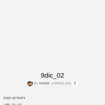
9dic_02
BY
ANTON
4 APRILE 2016
POST ACTIVITY
69
0
0