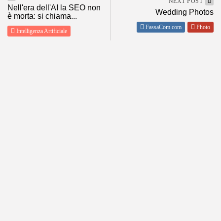
NEXT POST
Nell'era dell'AI la SEO non
Wedding Photos
è morta: si chiama...
FassaCom.com
Photo
Intelligenza Artificiale
SHOW COMMENTS (0)
ABOUT
POLICY
About me
Privacy
Contact Me
Condizioni d’Uso
Tutti i miei siti
Disclaimer
Informativa estesa sull’uso dei
cookie
DOLOMITI METEO