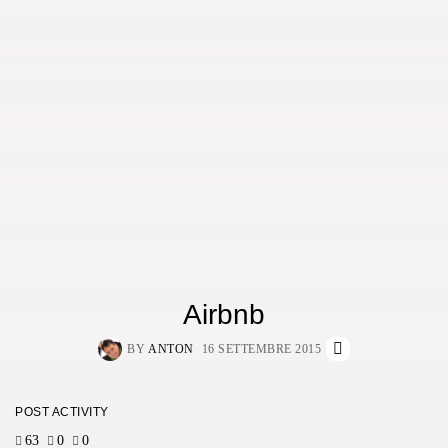
Airbnb
BY
ANTON
16 SETTEMBRE 2015
POST ACTIVITY
63
0
0