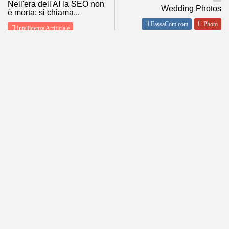
Nell'era dell'AI la SEO non
Wedding Photos
è morta: si chiama...
FassaCom.com
Photo
Intelligenza Artificiale
SHOW COMMENTS (0)
ABOUT
POLICY
About me
Privacy
Contact Me
Condizioni d’Uso
Tutti i miei siti
Disclaimer
Informativa estesa sull’uso dei
cookie
DOLOMITI METEO
Follow Us