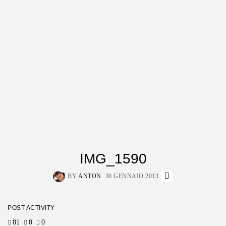
IMG_1590
BY
ANTON
30 GENNAIO 2013
POST ACTIVITY
81
0
0