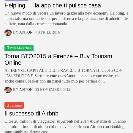
Helpling … la app che ti pulisce casa
Un nuovo modo di vedere un lavoro grazie alla new economy Helpling, è
la piattaforma online leader per la ricerca e la prenotazione di addetti alle
pulizie, nata dalla crescente domanda...
BY
ANTON
7 APRILE 2016
Web Marketing
Torna BTO2015 a Firenze – Buy Tourism
Online
A FIRENZE CAPITALE DEL TRAVEL 2.0 TORNA BTO2015 CON
L’8a EDIZIONE Sarò presente quest’anno non solo come ospite, ma
anche come Speaker con un panel tutto mio per parlare di...
BY
ANTON
25 NOVEMBRE 2015
Turismo
Il successo di Airbnb
Oltre 20 milioni di viaggiatori su Airbnb nel 2014 A distanza di un anno
dal mio ultimo articolo in cui mettevo a confronto Airbnb con Booking,
sono cambiate alcune cose,...