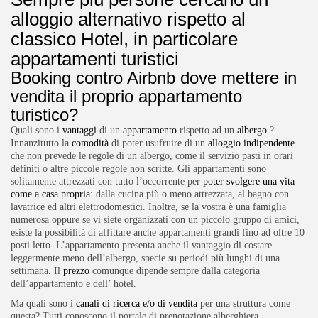
alloggio alternativo rispetto al
classico Hotel, in particolare
appartamenti turistici
Booking contro Airbnb dove mettere in
vendita il proprio appartamento
turistico?
Quali sono i
vantaggi
di un
appartamento
rispetto ad un
albergo
?
Innanzitutto la
comodità
di poter usufruire di un
alloggio indipendente
che non prevede le regole di un albergo, come il servizio pasti in orari
definiti o altre piccole regole non scritte. Gli appartamenti sono
solitamente attrezzati con tutto l’occorrente per
poter svolgere una vita
come a casa propria
: dalla cucina più o meno attrezzata, al bagno con
lavatrice ed altri elettrodomestici. Inoltre, se la vostra è una famiglia
numerosa oppure se vi siete organizzati con un piccolo gruppo di amici,
esiste la possibilità di affittare anche appartamenti grandi fino ad oltre 10
posti letto. L’appartamento presenta anche il vantaggio di costare
leggermente meno dell’albergo, specie su periodi più lunghi di una
settimana. Il
prezzo
comunque dipende sempre dalla categoria
dell’appartamento e dell’ hotel.
Ma quali sono i
canali di ricerca e/o di vendita
per una struttura come
questa? Tutti conoscono il portale di prenotazione alberghiera