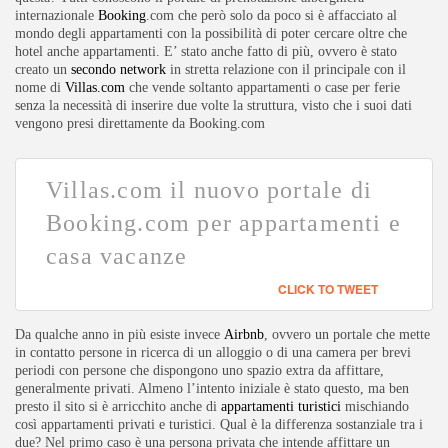
internazionale
Booking
.com che però solo da poco si è affacciato al
mondo degli appartamenti con la possibilità di poter cercare oltre che
hotel anche appartamenti. E’ stato anche fatto di più, ovvero è stato
creato un
secondo network
in stretta relazione con il principale con il
nome di
Villas.com
che vende soltanto appartamenti o case per ferie
senza la necessità di inserire due volte la struttura, visto che i suoi dati
vengono presi direttamente da Booking.com
Villas.com il nuovo portale di
Booking.com per appartamenti e
casa vacanze
CLICK TO TWEET
Da qualche anno in più esiste invece
Airbnb
, ovvero un portale che mette
in contatto persone in ricerca di un alloggio o di una camera per brevi
periodi con persone che dispongono uno spazio extra da affittare,
generalmente privati. Almeno l’intento iniziale è stato questo, ma ben
presto il sito si è arricchito anche di
appartamenti turistici
mischiando
così appartamenti privati e turistici. Qual è la differenza sostanziale tra i
due? Nel primo caso è una persona privata che intende affittare un