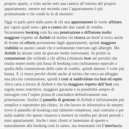
proprio spazio, a volte anche solo una camera all’interno del proprio
appartamento, mentre nel secondo caso l’appartamento è più
professionale e chi vende lo fa di mestiere.
Oggi vi parlo però dalla parte di chi una
appartamento
lo vuole
affittare
,
per capire quali sono i
pro e contro
dei due canali di vendita.
Sicuramente
booking
.com ha una
penetrazione e diffusione molto
maggiore
rispetto ad
Airbnb
ed inoltre chi
ricerca
un hotel si trova anche
di fronte ad
offerte
proveniente dagli appartamenti, quindi
maggiore
visibilità
su questo canale che è solitamente riservato agli alberghi. Ma
Airbnb
ha alcune carte da giocare molto interessanti. In primis la
commissione
che richiede a chi affitta (chiamato
host
sul portale) che
risulta essere molto più bassa di booking.com (solitamente equivale a
quella della commissione delle carte di credito, quindi almeno 5 volte più
bassa). E ci riesce perché chiede anche al turista che cerca un alloggio
una piccola commissione, quindi
i costi si suddividono tra host ed ospite
.
Altra carta a favore di Airbnb è che ha
maggiore rispetto dell’host
con
regole meno restrittive, maggiori garanzie e la possibilità sempre di
interagire con l’ospite prima di concludere definitivamente una
prenotazione. Inoltre il
pannello di gestione
di Airbnb è infinitamente più
semplice e soprattutto più chiaro. Io che lavoro in informatica da sempre
trovo il pannello di booking.com talmente complesso, mal costruito e per
nulla usabile che spesso rinuncio a mettere in vendita per alcuni periodi i
miei appartamenti. Anche i miei clienti si lamentano di questo e
naturalmente alla booking.com lo sanno, ma nonostante ciò
l’interfaccia