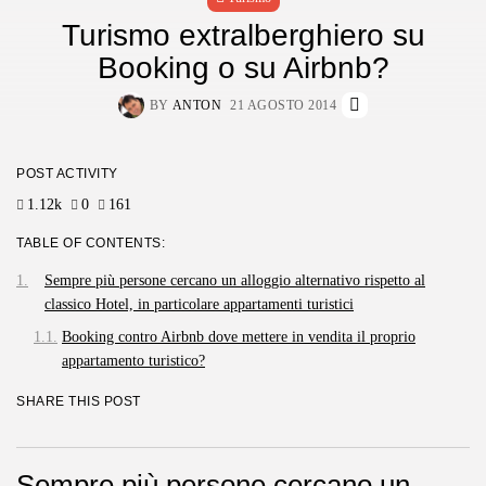
Turismo extralberghiero su
Booking o su Airbnb?
BY
ANTON
21 AGOSTO 2014
POST ACTIVITY
1.12k
0
161
TABLE OF CONTENTS:
Sempre più persone cercano un alloggio alternativo rispetto al
classico Hotel, in particolare appartamenti turistici
Booking contro Airbnb dove mettere in vendita il proprio
appartamento turistico?
SHARE THIS POST
Sempre più persone cercano un