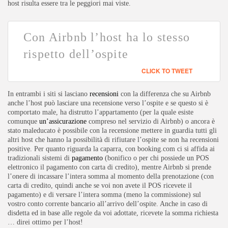
host risulta essere tra le peggiori mai viste.
Con Airbnb l’host ha lo stesso
rispetto dell’ospite
CLICK TO TWEET
In entrambi i siti si lasciano
recensioni
con la differenza che su Airbnb
anche l’host può lasciare una recensione verso l’ospite e se questo si è
comportato male, ha distrutto l’appartamento (per la quale esiste
comunque
un’assicurazione
compreso nel servizio di Airbnb) o ancora è
stato maleducato è possibile con la recensione mettere in guardia tutti gli
altri host che hanno la possibilità di rifiutare l’ospite se non ha recensioni
positive. Per quanto riguarda la caparra, con booking.com ci si affida ai
tradizionali sistemi di
pagamento
(bonifico o per chi possiede un POS
elettronico il pagamento con carta di credito), mentre Airbnb si prende
l’onere di incassare l’intera somma al momento della prenotazione (con
carta di credito, quindi anche se voi non avete il POS ricevete il
pagamento) e di versare l’intera somma (meno la commissione) sul
vostro conto corrente bancario all’arrivo dell’ospite. Anche in caso di
disdetta ed in base alle regole da voi adottate, ricevete la somma richiesta
… direi ottimo per l’host!