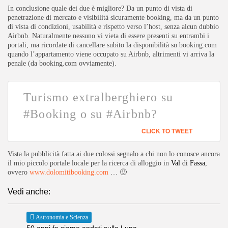
In conclusione quale dei due è migliore? Da un punto di vista di
penetrazione di mercato e visibilità sicuramente booking, ma da un punto
di vista di condizioni, usabilità e rispetto verso l’host, senza alcun dubbio
Airbnb. Naturalmente nessuno vi vieta di essere presenti su entrambi i
portali, ma ricordate di cancellare subito la disponibilità su booking.com
quando l’appartamento viene occupato su Airbnb, altrimenti vi arriva la
penale (da booking.com ovviamente).
Turismo extralberghiero su
#Booking o su #Airbnb?
CLICK TO TWEET
Vista la pubblicità fatta ai due colossi segnalo a chi non lo conosce ancora
il mio piccolo portale locale per la ricerca di alloggio in
Val di Fassa
,
ovvero
www.dolomitibooking.com
… 🙂
Vedi anche:
Astronomia e Scienza
50 anni fa siamo andati sulla Luna