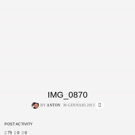
IMG_0870
BY
ANTON
30 GENNAIO 2013
POST ACTIVITY
79
0
0