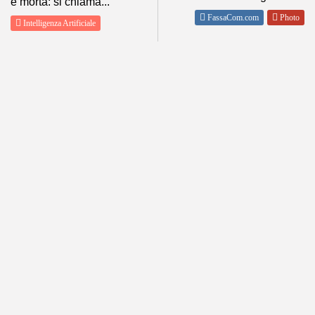
è morta: si chiama...
FassaCom.com
Photo
Intelligenza Artificiale
SHOW COMMENTS (0)
ABOUT
POLICY
About me
Privacy
Contact Me
Condizioni d’Uso
Tutti i miei siti
Disclaimer
Informativa estesa sull’uso dei
cookie
DOLOMITI METEO
Follow Us