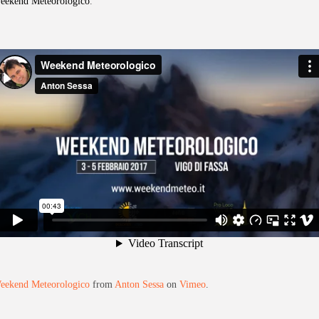
eekend Meteorologico
.
eekend Meteorologico
from
Anton Sessa
on
Vimeo
.