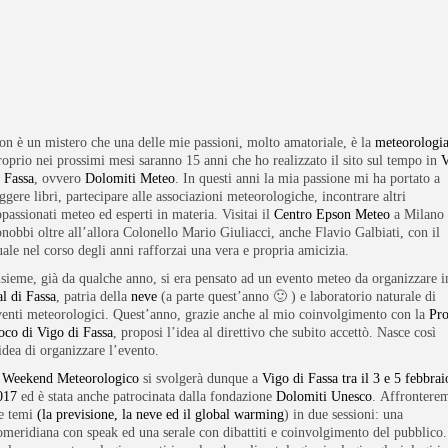
BY
ANTON
24 GENNAIO 2017
on è un mistero che una delle mie passioni, molto amatoriale, è la
meteorologi
roprio nei prossimi mesi saranno 15 anni che ho realizzato il sito sul tempo in
V
i Fassa
, ovvero
Dolomiti Meteo
. In questi anni la mia passione mi ha portato a
ggere libri, partecipare alle associazioni meteorologiche, incontrare altri
passionati meteo ed esperti in materia. Visitai il
Centro Epson Meteo
a Milano 
onobbi oltre all’allora Colonello Mario Giuliacci, anche Flavio Galbiati, con il
uale nel corso degli anni rafforzai una vera e propria amicizia.
nsieme, già da qualche anno, si era pensato ad un evento meteo da organizzare i
al di Fassa
, patria della
neve
(a parte quest’anno 🙂 ) e laboratorio naturale di
venti meteorologici. Quest’anno, grazie anche al mio coinvolgimento con la
Pr
oco di Vigo di Fassa
, proposi l’idea al direttivo che subito accettò. Nasce così
idea di organizzare l’evento.
l
Weekend Meteorologico
si svolgerà dunque a
Vigo di Fassa tra il 3 e 5 febbrai
017
ed è stata anche patrocinata dalla fondazione
Dolomiti Unesco
. Affrontere
re temi
(la previsione, la neve ed il global warming
) in due sessioni: una
omeridiana con speak ed una serale con dibattiti e coinvolgimento del pubblico.