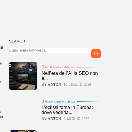
SEARCH
a
.
al
e
Intelligenza Artificiale
Nell’era dell’AI la SEO non
è...
n
BY
ANTON
16 LUGLIO 2026
o
Astronomia e Scienza
L’eclissi torna in Europa:
o
dove vederla...
mo
BY
ANTON
6 LUGLIO 2026