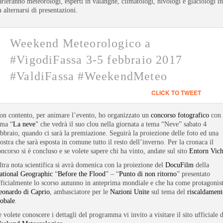
arleranno meteorologi, esperti in valanghe, climatologi, nivologi e glaciologi in
 alternarsi di presentazioni.
Weekend Meteorologico a
#VigodiFassa 3-5 febbraio 2017
#ValdiFassa #WeekendMeteo
CLICK TO TWEET
on contento, per animare l’evento, ho organizzato un
concorso fotografico
con 
ema “
La neve
” che vedrà il suo clou nella giornata a tema “Neve” sabato 4
ebbraio, quando ci sarà la premiazione. Seguirà la proiezione delle foto ed una
stra che sarà esposta in comune tutto il resto dell’inverno. Per la cronaca il
oncorso si è concluso e se volete sapere chi ha vinto, andate sul sito
Entorn Vic
ltra nota scientifica si avrà domenica con la proiezione del
DocuFilm
della
ational Geographic
“
Before the Flood
” – “
Punto di non ritorno
” presentato
fficialmente lo scorso autunno in anteprima mondiale e che ha come protagonis
eonardo di Caprio
, ambasciatore per le
Nazioni Unite
sul tema del
riscaldament
lobale
.
 volete conoscere i dettagli del programma vi invito a visitare il sito ufficiale 