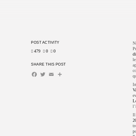
POST ACTIVITY
N
P
479
0
0
d
le
SHARE THIS POST
ap
c
Facebook
Twitter
Email
Condividi
q
I
V
e
L
l’
I
2
t
p