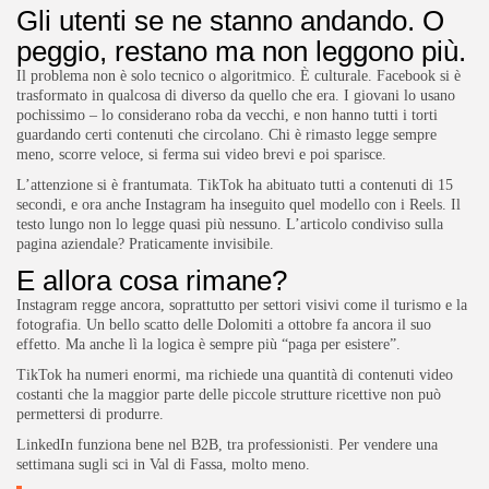
Gli utenti se ne stanno andando. O
peggio, restano ma non leggono più.
Il problema non è solo tecnico o algoritmico. È culturale. Facebook si è
trasformato in qualcosa di diverso da quello che era. I giovani lo usano
pochissimo – lo considerano roba da vecchi, e non hanno tutti i torti
guardando certi contenuti che circolano. Chi è rimasto legge sempre
meno, scorre veloce, si ferma sui video brevi e poi sparisce.
L’attenzione si è frantumata. TikTok ha abituato tutti a contenuti di 15
secondi, e ora anche Instagram ha inseguito quel modello con i Reels. Il
testo lungo non lo legge quasi più nessuno. L’articolo condiviso sulla
pagina aziendale? Praticamente invisibile.
E allora cosa rimane?
Instagram regge ancora, soprattutto per settori visivi come il turismo e la
fotografia. Un bello scatto delle Dolomiti a ottobre fa ancora il suo
effetto. Ma anche lì la logica è sempre più “paga per esistere”.
TikTok ha numeri enormi, ma richiede una quantità di contenuti video
costanti che la maggior parte delle piccole strutture ricettive non può
permettersi di produrre.
LinkedIn funziona bene nel B2B, tra professionisti. Per vendere una
settimana sugli sci in Val di Fassa, molto meno.