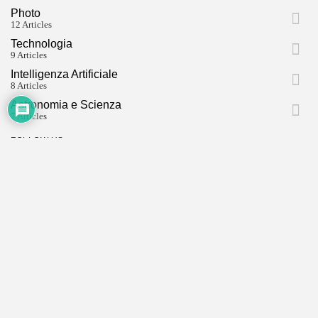
Photo
12 Articles
Technologia
9 Articles
Intelligenza Artificiale
8 Articles
Astronomia e Scienza
7 Articles
FOLLOW US
0
facebook
instagram
social media
tiktok
TAGS:
NEXT POST
Ho chiesto a un'AI dove
PREVIOUS POST
alloggiare in Val di...
Ritorno alle origini
Intelligenza Artificiale
FassaCom.com
Turismo
Web Marketing