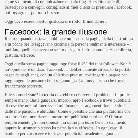
come strumento di comunicazione e marketing. Ho scritto articoli,
partecipato a convegni, consigliato ai miei clienti di presidiare Facebook,
poi Instagram, poi tutto il resto.
Oggi devo essere onesto: qualcosa si è rotto. E non da ieri.
Facebook: la grande illusione
Ricordo quando bastava pubblicare un post sulla pagina della tua struttura
e in poche ore lo leggevano centinaia di persone realmente interessate – i
tuoi fan, quelli che avevano scelto di seguirti. Era comunicazione diretta,
gratuita, efficace.
Oggi quella stessa pagina raggiunge forse il 2% dei tuoi follower. Non è
un’opinione, è un dato. Facebook ha deliberatamente strozzato la portata
organica negli anni, con un obiettivo preciso: costringerti a pagare per
raggiungere le persone che ti seguono già. Un meccanismo che trovo
francamente scorretto.
E le sponsorizzate? In teoria dovrebbero risolvere il problema. In pratica
sempre meno. Basta guardarsi intorno: apro Facebook e trovo pubblicità
di cose che non mi interessano minimamente, argomenti lontanissimi
dalle mie passioni e abitudini. Come è possibile che una piattaforma che
sa tutto di noi non riesca a mostrarmi pubblicità pertinenti? O forse
semplicemente gli inserzionisti non sanno più usare bene lo strumento,
oppure lo strumento stesso ha perso la sua efficacia. In ogni caso, il
risultato per chi riceve è lo stesso: pubblicità invadente e ignorata.