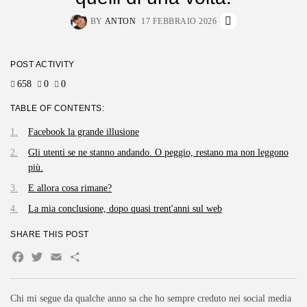
BY
ANTON
17 FEBBRAIO 2026
POST ACTIVITY
658
0
0
TABLE OF CONTENTS:
Facebook la grande illusione
Gli utenti se ne stanno andando. O peggio, restano ma non leggono
più.
E allora cosa rimane?
La mia conclusione, dopo quasi trent'anni sul web
SHARE THIS POST
Facebook
Twitter
Email
Condividi
Chi mi segue da qualche anno sa che ho sempre creduto nei social media