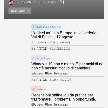
BY
ANTON
16 LUGLIO 2026
Read More
Astronomia e Scienza
L’eclissi torna in Europa: dove vederla in
Val di Fassa il 12 agosto
1.13k
0
0
views
likes
comments
BY
ANTON
6 LUGLIO 2026
Technologia
Windows 10 non è morto. E per molti di noi
non c’è nessun motivo di cambiare.
539
0
0
views
likes
comments
BY
ANTON
8 GIUGNO 2026
Turismo
Recensioni online: guida pratica per
trasformare il problema in opportunità.
603
0
0
views
likes
comments