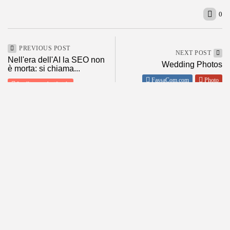
0
PREVIOUS POST
NEXT POST
Nell'era dell'AI la SEO non
Wedding Photos
è morta: si chiama...
FassaCom.com
Photo
Intelligenza Artificiale
SHOW COMMENTS (0)
ABOUT
POLICY
About me
Privacy
Contact Me
Condizioni d’Uso
Tutti i miei siti
Disclaimer
Informativa estesa sull’uso dei