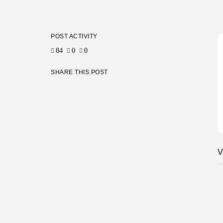
POST ACTIVITY
84
0
0
SHARE THIS POST
V