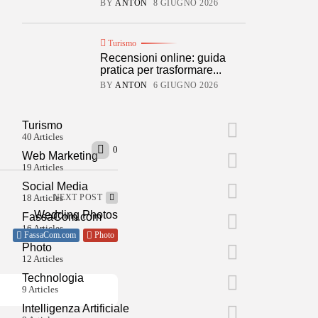
BY
ANTON
8 GIUGNO 2026
Turismo
Recensioni online: guida
pratica per trasformare...
Artemis, la nuova corsa spaziale
BY
ANTON
6 GIUGNO 2026
Turismo
40 Articles
0
Web Marketing
19 Articles
Social Media
18 Articles
NEXT POST
Wedding Photos
FassaCom.com
16 Articles
FassaCom.com
Photo
Photo
12 Articles
Technologia
9 Articles
Intelligenza Artificiale