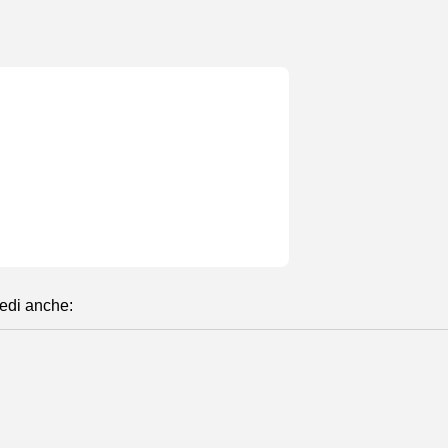
edi anche:
Slowfood e Slowvine in Trentino
Turismo
DOLOMITI BOOKING: LA RINASCITA DI UNA STORIA
FassaCom.com