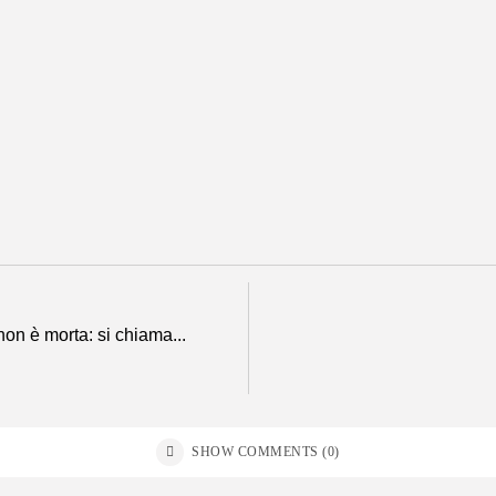
Facebook vs Forum
Technologia
Tendenza 2015 Social Media
Social Media
Il Web Marketing Festival di Rimini
Web Marketing
Ritorno alla Luna: da Apollo ad 
Astronomia e Scienza
Trento #ICTDays2013 – #TravelNext
Social Media
non è morta: si chiama...
SHOW COMMENTS (0)