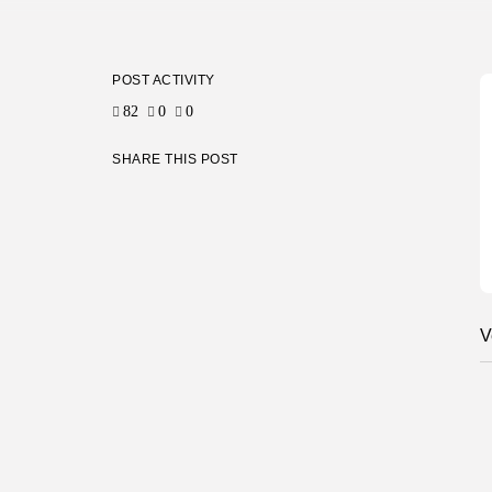
POST ACTIVITY
82
0
0
SHARE THIS POST
V