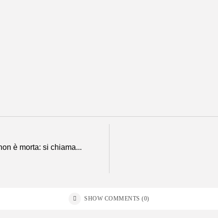
Le Terme Euganee e l’Hotel Fantasma
Turismo
La cookielaw uccide il web
Technologia
Facebook vs Forum
Technologia
.ITisMe BTO2013
Web Marketing
Oberammergau, tra Passione e Business
Turismo
non è morta: si chiama...
SHOW COMMENTS (0)