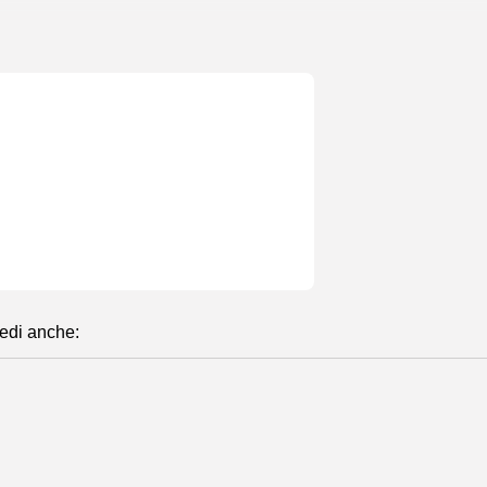
edi anche:
Torna BTO2015 a Firenze – Buy Tourism Online
Web Marketing
La mia alba sulle Dolomiti
Turismo