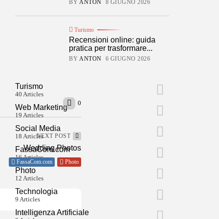
BY
ANTON
8 GIUGNO 2026
Turismo
Recensioni online: guida
pratica per trasformare...
BY
ANTON
6 GIUGNO 2026
Turismo
40 Articles
0
Web Marketing
19 Articles
Social Media
18 Articles
NEXT POST
Wedding Photos
FassaCom.com
16 Articles
FassaCom.com
Photo
Photo
12 Articles
Technologia
9 Articles
Intelligenza Artificiale