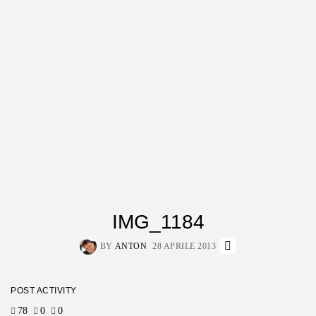
IMG_1184
BY
ANTON
28 APRILE 2013
POST ACTIVITY
78
0
0