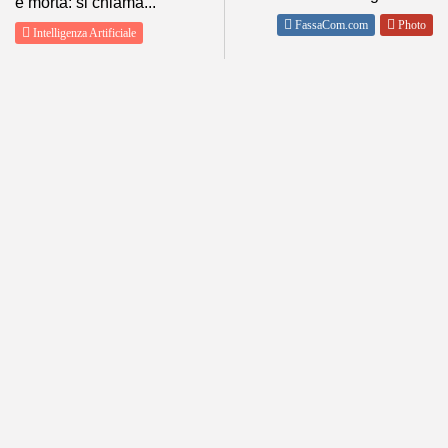
è morta: si chiama...
FassaCom.com
Photo
Intelligenza Artificiale
SHOW COMMENTS (0)
ABOUT
POLICY
About me
Privacy
Contact Me
Condizioni d’Uso
Tutti i miei siti
Disclaimer
Informativa estesa sull’uso dei
cookie
DOLOMITI METEO
Follow Us