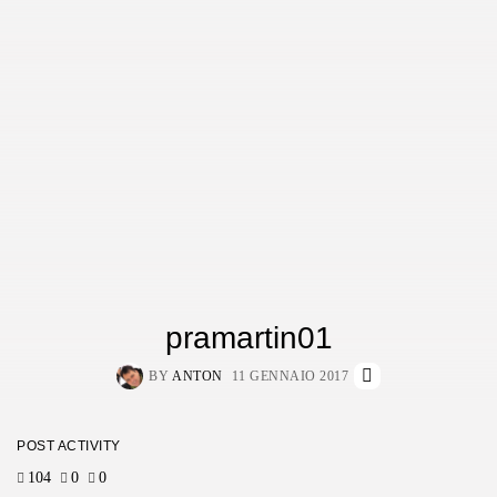
pramartin01
BY
ANTON
11 GENNAIO 2017
POST ACTIVITY
104
0
0